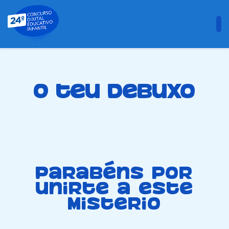
O teu debuxo
Parabéns por
unirte a este
misterio