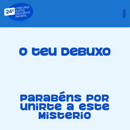
O teu debuxo
Parabéns por
unirte a este
misterio