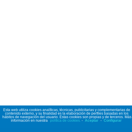
Esta web utiliza cookies analíticas, técnicas, publicitarias y complementarias de
contenido externo, y su finalidad es la elaboración de perfiles basadas en los
hábitos de navegación del usuario. Estas cookies son propias y de terceros. Más
información en nuestra
política de cookies.
-
Aceptar
-
Configurar